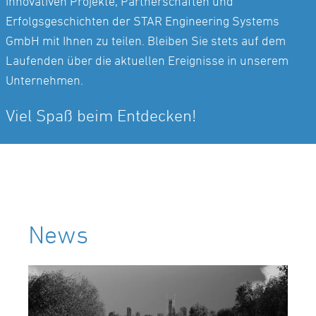
innovativen Projekte, Partnerschaften und
Erfolgsgeschichten der STAR Engineering Systems
GmbH mit Ihnen zu teilen. Bleiben Sie stets auf dem
Laufenden über die aktuellen Ereignisse in unserem
Unternehmen.
Viel Spaß beim Entdecken!
News